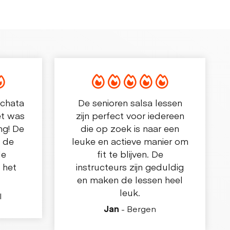
achata
De senioren salsa lessen
et was
zijn perfect voor iedereen
ng! De
die op zoek is naar een
, de
leuke en actieve manier om
de
fit te blijven. De
 het
instructeurs zijn geduldig
en maken de lessen heel
leuk.
l
Jan
- Bergen