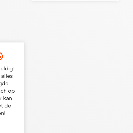
eldig!
 alles
rgde
ich op
k kan
t de
n!
r