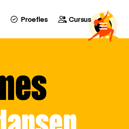
Proefles
Cursus
ames
 dansen