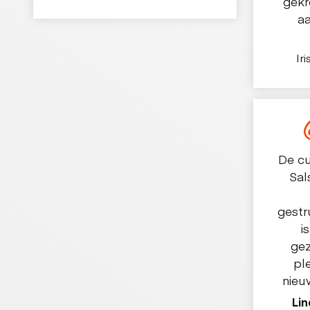
gekr
a
Ir
De cu
Sal
gestr
i
gez
pl
nieu
Lin