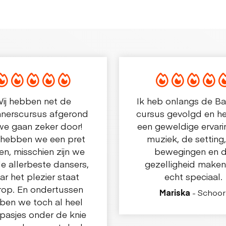
ij hebben net de
Ik heb onlangs de B
nnerscursus afgerond
cursus gevolgd en h
we gaan zeker door!
een geweldige ervari
hebben we een pret
muziek, de setting
n, misschien zijn we
bewegingen en 
de allerbeste dansers,
gezelligheid maken
r het plezier staat
echt speciaal.
rop. En ondertussen
Mariska
- Schoor
ben we toch al heel
pasjes onder de knie