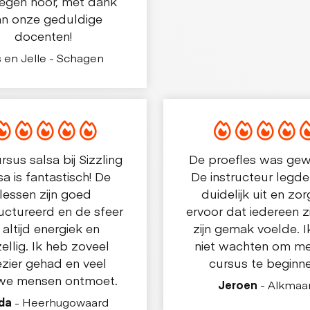
egen hoor, met dank
an onze geduldige
docenten!
is en Jelle - Schagen
rsus salsa bij Sizzling
De proefles was gew
sa is fantastisch! De
De instructeur legde
lessen zijn goed
duidelijk uit en zo
uctureerd en de sfeer
ervoor dat iedereen z
s altijd energiek en
zijn gemak voelde. I
ellig. Ik heb zoveel
niet wachten om me
ezier gehad en veel
cursus te beginne
we mensen ontmoet.
Jeroen
- Alkmaa
da
- Heerhugowaard