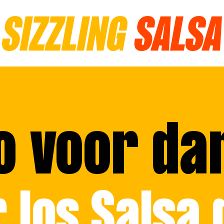
o voor d
 los Salsa