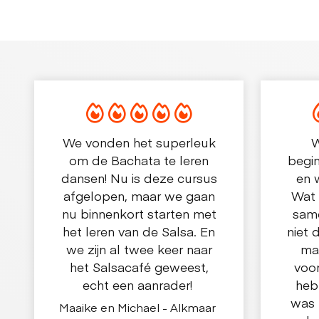
We vonden het superleuk
W
om de Bachata te leren
begi
dansen! Nu is deze cursus
en 
afgelopen, maar we gaan
Wat 
nu binnenkort starten met
same
het leren van de Salsa. En
niet 
we zijn al twee keer naar
maa
het Salsacafé geweest,
voo
echt een aanrader!
heb
was 
Maaike en Michael - Alkmaar