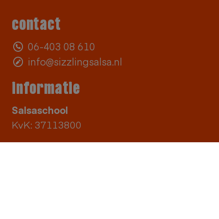
contact
06-403 08 610
info@sizzlingsalsa.nl
informatie
Salsaschool
KvK: 37113800
socials
Instagram
Facebook